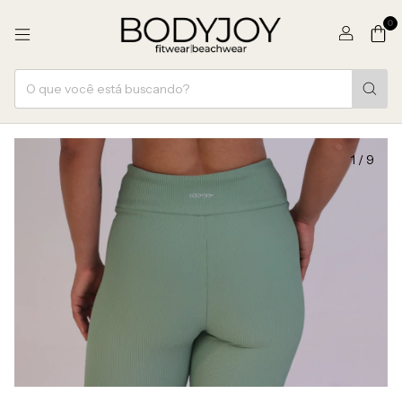
0
1
/
9