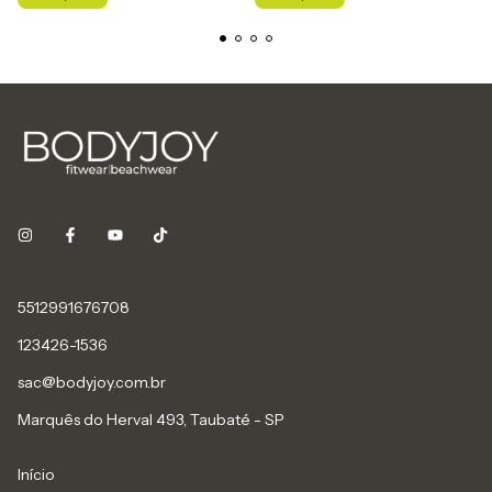
5512991676708
123426-1536
sac@bodyjoy.com.br
Marquês do Herval 493, Taubaté - SP
Início