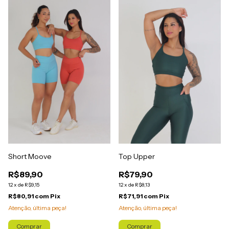
Short Moove
Top Upper
R$89,90
R$79,90
12
x
de
R$9,15
12
x
de
R$8,13
R$80,91
com
Pix
R$71,91
com
Pix
Atenção, última peça!
Atenção, última peça!
Comprar
Comprar