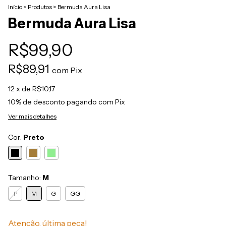
Início
>
Produtos
>
Bermuda Aura Lisa
Bermuda Aura Lisa
R$99,90
R$89,91
com
Pix
12
x de
R$10,17
10% de desconto
pagando com Pix
Ver mais detalhes
Cor:
Preto
Tamanho:
M
P
M
G
GG
Atenção, última peça!